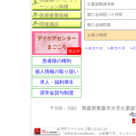
久栗坂郵便局前
ーション病棟
敬仁会病院バス停前
医療療養病棟
関連施設
敬仁会病院着
お帰り時間
デイケアセンター
まごころ
≫
Aコース
≫
Bコース
≫
患者様の権利
個人情報の取り扱い
求人・福利厚生
奨学金貸与制度
〒039－3502 青森県青森市大字久栗坂字山辺89
PDFファイルをご覧になるには、
「AdobeAcrobatReader」 が必要です。インス