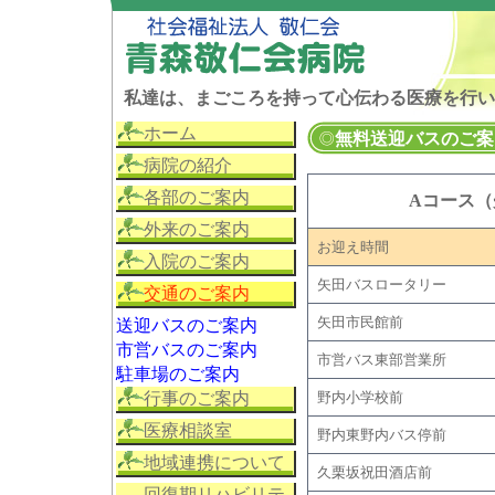
私達は、まごころを持って心伝わる医療を行い
ホーム
無料送迎バスのご案
病院の紹介
各部のご案内
Aコース
外来のご案内
お迎え時間
入院のご案内
矢田バスロータリー
交通のご案内
矢田市民館前
送迎バスのご案内
市営バスのご案内
市営バス東部営業所
駐車場のご案内
行事のご案内
野内小学校前
医療相談室
野内東野内バス停前
地域連携について
久栗坂祝田酒店前
回復期リハビリテ